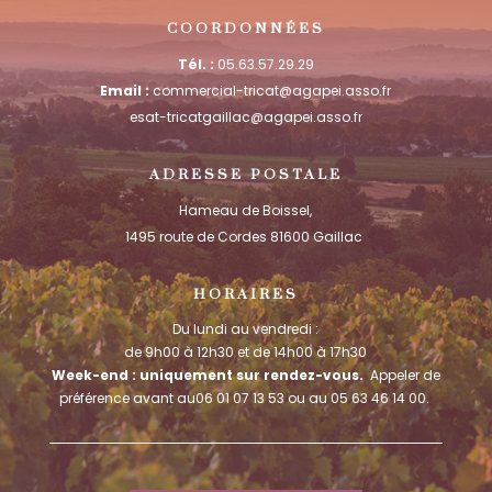
COORDONNÉES
Tél. :
05.63.57.29.29
Email :
commercial-tricat@agapei.asso.fr
esat-tricatgaillac@agapei.asso.fr
ADRESSE POSTALE
Hameau de Boissel,
1495 route de Cordes 81600 Gaillac
HORAIRES
Du lundi au vendredi :
de 9h00 à 12h30 et de 14h00 à 17h30
Week-end : uniquement sur rendez-vous.
Appeler de
préférence avant au06 01 07 13 53 ou au 05 63 46 14 00.